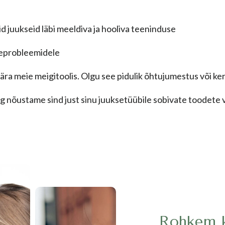
id juukseid läbi meeldiva ja hooliva teeninduse
teprobleemidele
sära meie meigitoolis. Olgu see pidulik õhtujumestus või k
nõustame sind just sinu juuksetüübile sobivate toodete v
Rohkem k