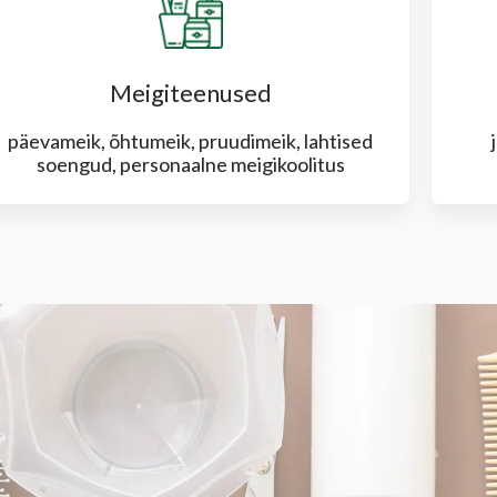
Meigiteenused
päevameik, õhtumeik, pruudimeik, lahtised
soengud, personaalne meigikoolitus