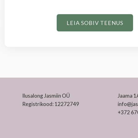
LEIA SOBIV TEENUS
Ilusalong Jasmiin OÜ
Jaama 1A
Registrikood: 12272749
info@jas
+372 67