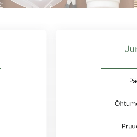
Ju
Pä
Õhtume
Pruu