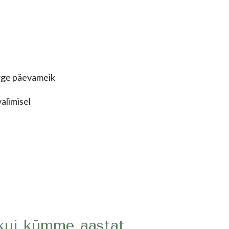
erge päevameik
alimisel
ui kümme aastat