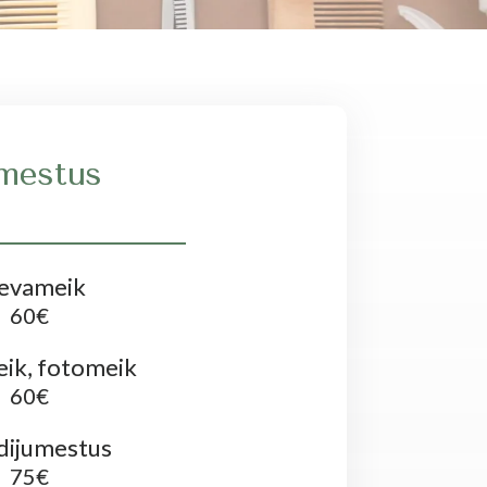
mestus
evameik
60€
ik, fotomeik
60€
dijumestus
75€