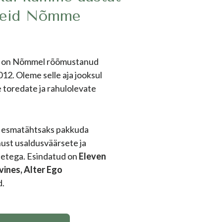
seid Nõmme
in on Nõmmel rõõmustanud
012. Oleme selle aja jooksul
 toredate ja rahulolevate
 esmatähtsaks pakkuda
nust usaldusväärsete ja
detega. Esindatud on
Eleven
vines, Alter Ego
d.