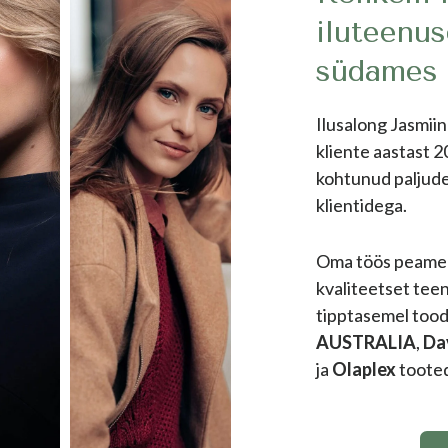
iluteenu
südames
Ilusalong Jasmi
kliente aastast 2
kohtunud paljude
klientidega.
Oma töös peame
kvaliteetset tee
tipptasemel too
AUSTRALIA
,
Da
ja
Olaplex
toote