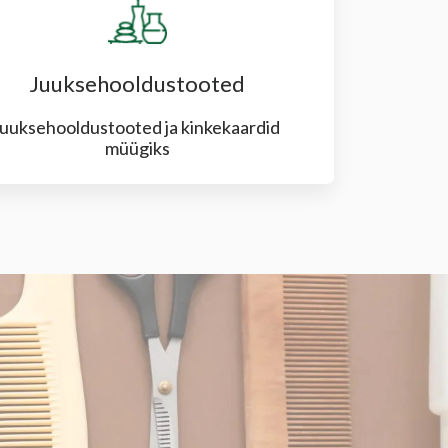
Juuksehooldustooted
juuksehooldustooted ja kinkekaardid
müügiks