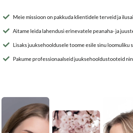
Meie missioon on pakkuda klientidele terveid ja ilusa
Aitame leida lahendusi erinevatele peanaha- ja juus
Lisaks juuksehooldusele toome esile sinu loomuliku 
Pakume professionaalseid juuksehooldustooteid ning 