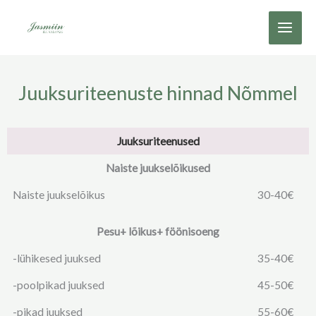
Skip
to
content
Juuksuriteenuste hinnad Nõmmel
Juuksuriteenused
Naiste juukselõikused
Naiste juukselõikus
30-40€
Pesu+ lõikus+ föönisoeng
-lühikesed juuksed
35-40€
-poolpikad juuksed
45-50€
-pikad juuksed
55-60€