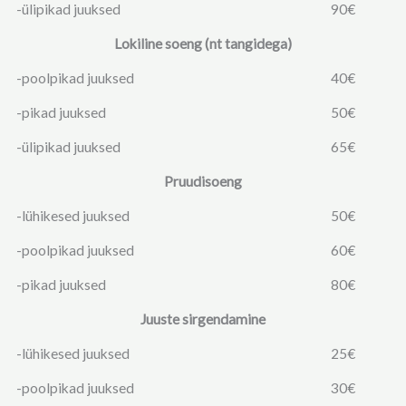
-ülipikad juuksed
90€
Lokiline soeng (nt tangidega)
-poolpikad juuksed
40€
-pikad juuksed
50€
-ülipikad juuksed
65€
Pruudisoeng
-lühikesed juuksed
50€
-poolpikad juuksed
60€
-pikad juuksed
80€
Juuste sirgendamine
-lühikesed juuksed
25€
-poolpikad juuksed
30€