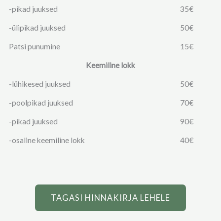
-pikad juuksed
35€
-ülipikad juuksed
50€
Patsi punumine
15€
Keemiline lokk
-lühikesed juuksed
50€
-poolpikad juuksed
70€
-pikad juuksed
90€
-osaline keemiline lokk
40€
TAGASI HINNAKIRJA LEHELE