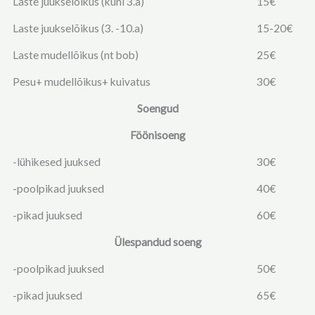
Laste juukselõikus (kuni 3.a)
15€
Laste juukselõikus (3. -10.a)
15-20€
Laste mudellõikus (nt bob)
25€
Pesu+ mudellõikus+ kuivatus
30€
Soengud
Föönisoeng
-lühikesed juuksed
30€
-poolpikad juuksed
40€
-pikad juuksed
60€
Ülespandud soeng
-poolpikad juuksed
50€
-pikad juuksed
65€