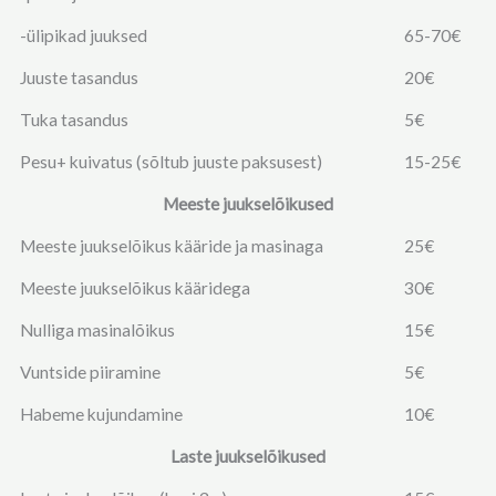
-ülipikad juuksed
65-70€
Juuste tasandus
20€
Tuka tasandus
5€
Pesu+ kuivatus (sõltub juuste paksusest)
15-25€
Meeste juukselõikused
Meeste juukselõikus kääride ja masinaga
25€
Meeste juukselõikus kääridega
30€
Nulliga masinalõikus
15€
Vuntside piiramine
5€
Habeme kujundamine
10€
Laste juukselõikused