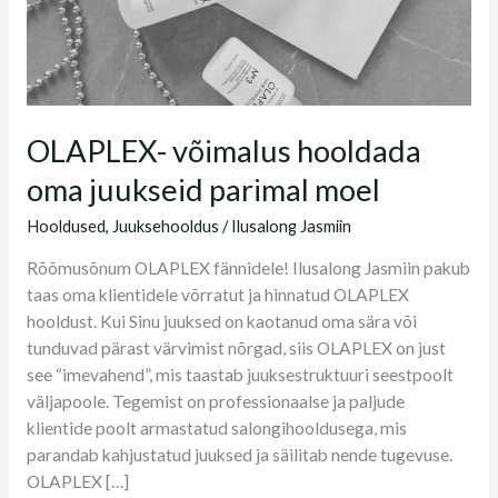
OLAPLEX- võimalus hooldada
oma juukseid parimal moel
Hooldused
,
Juuksehooldus
/
Ilusalong Jasmiin
Rõõmusõnum OLAPLEX fännidele! Ilusalong Jasmiin pakub
taas oma klientidele võrratut ja hinnatud OLAPLEX
hooldust. Kui Sinu juuksed on kaotanud oma sära või
tunduvad pärast värvimist nõrgad, siis OLAPLEX on just
see “imevahend”, mis taastab juuksestruktuuri seestpoolt
väljapoole. Tegemist on professionaalse ja paljude
klientide poolt armastatud salongihooldusega, mis
parandab kahjustatud juuksed ja säilitab nende tugevuse.
OLAPLEX […]