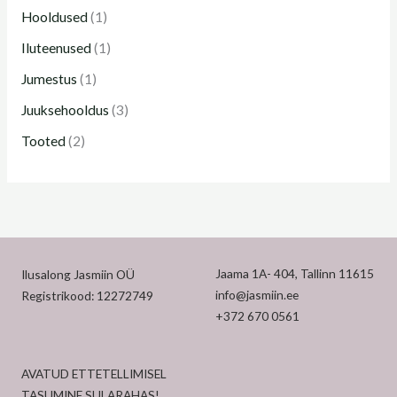
Hooldused
(1)
Iluteenused
(1)
Jumestus
(1)
Juuksehooldus
(3)
Tooted
(2)
Jaama 1A- 404, Tallinn 11615
Ilusalong Jasmiin OÜ
info@jasmiin.ee
Registrikood: 12272749
+372 670 0561
AVATUD ETTETELLIMISEL
TASUMINE SULARAHAS!