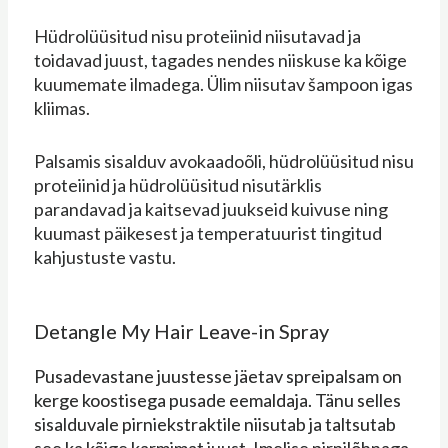
Hüdrolüüsitud nisu proteiinid niisutavad ja
toidavad juust, tagades nendes niiskuse ka kõige
kuumemate ilmadega. Ülim niisutav šampoon igas
kliimas.
Palsamis sisalduv avokaadoõli, hüdrolüüsitud nisu
proteiinid ja hüdrolüüsitud nisutärklis
parandavad ja kaitsevad juukseid kuivuse ning
kuumast päikesest ja temperatuurist tingitud
kahjustuste vastu.
Detangle My Hair Leave-in Spray
Pusadevastane juustesse jäetav spreipalsam on
kerge koostisega pusade eemaldaja. Tänu selles
sisalduvale pirniekstraktile niisutab ja taltsutab