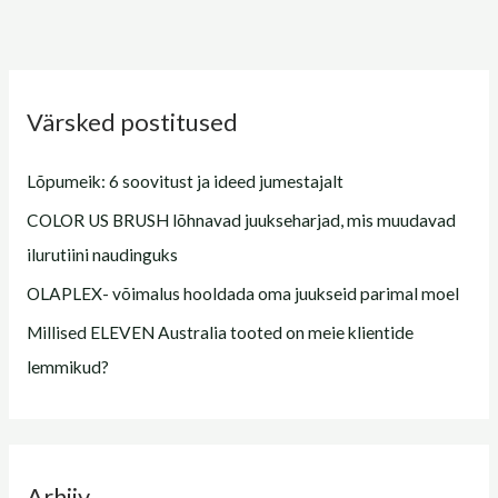
Värsked postitused
Lõpumeik: 6 soovitust ja ideed jumestajalt
COLOR US BRUSH lõhnavad juukseharjad, mis muudavad
ilurutiini naudinguks
OLAPLEX- võimalus hooldada oma juukseid parimal moel
Millised ELEVEN Australia tooted on meie klientide
lemmikud?
Arhiiv