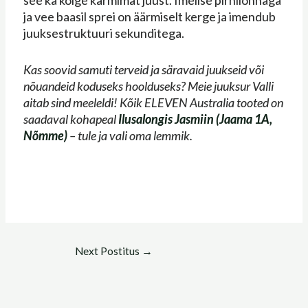
see ka kõige karmimat juust. Imelise pirnilõhnaga
ja vee baasil sprei on äärmiselt kerge ja imendub
juuksestruktuuri sekunditega.
Kas soovid samuti terveid ja säravaid juukseid või
nõuandeid koduseks hoolduseks? Meie juuksur Valli
aitab sind meeleldi! Kõik ELEVEN Australia tooted on
saadaval kohapeal
Ilusalongis Jasmiin (Jaama 1A,
Nõmme)
– tule ja vali oma lemmik.
Next Postitus
→