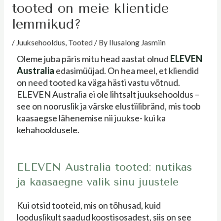
tooted on meie klientide
lemmikud?
/
Juuksehooldus
,
Tooted
/ By
Ilusalong Jasmiin
Oleme juba päris mitu head aastat olnud
ELEVEN
Australia
edasimüüjad. On hea meel, et kliendid
on need tooted ka väga hästi vastu võtnud.
ELEVEN Australia ei ole lihtsalt juuksehooldus –
see on nooruslik ja värske elustiilibränd, mis toob
kaasaegse lähenemise nii juukse- kui ka
kehahooldusele.
ELEVEN Australia tooted: nutikas
ja kaasaegne valik sinu juustele
Kui otsid tooteid, mis on tõhusad, kuid
looduslikult saadud koostisosadest, siis on see