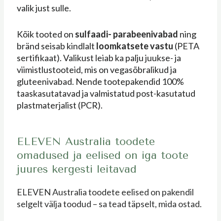
valik just sulle.
Kõik tooted on
sulfaadi-
parabeenivabad
ning
bränd seisab kindlalt
loomkatsete vastu
(PETA
sertifikaat). Valikust leiab ka palju juukse- ja
viimistlustooteid, mis on vegasõbralikud ja
gluteenivabad. Nende tootepakendid 100%
taaskasutatavad ja valmistatud post-kasutatud
plastmaterjalist (PCR).
ELEVEN Australia toodete
omadused ja eelised on iga toote
juures kergesti leitavad
ELEVEN Australia toodete eelised on pakendil
selgelt välja toodud – sa tead täpselt, mida ostad.