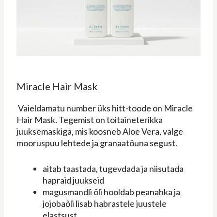
Miracle Hair Mask
Vaieldamatu number üks hitt-toode on Miracle
Hair Mask. Tegemist on toitaineterikka
juuksemaskiga, mis koosneb Aloe Vera, valge
mooruspuu lehtede ja granaatõuna segust.
aitab taastada, tugevdada ja niisutada
hapraid juukseid
magusmandli õli hooldab peanahka ja
jojobaõli lisab habrastele juustele
elastsust