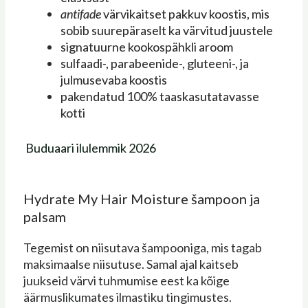
antifade
värvikaitset pakkuv koostis, mis
sobib suurepäraselt ka värvitud juustele
signatuurne kookospähkli aroom
sulfaadi-, parabeenide-, gluteeni-, ja
julmusevaba koostis
pakendatud 100% taaskasutatavasse
kotti
Buduaari ilulemmik 2026
Hydrate My Hair Moisture šampoon ja
palsam
Tegemist on niisutava šampooniga, mis tagab
maksimaalse niisutuse. Samal ajal kaitseb
juukseid värvi tuhmumise eest ka kõige
äärmuslikumates ilmastiku tingimustes.