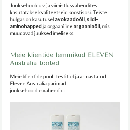
Juuksehooldus- ja viimistlusvahendites
kasutatakse kvaliteetseid koostisosi. Teiste
hulgas on kasutusel
avokaadoõli
,
siidi-
aminohapped
ja orgaaniline
argaaniaõli
, mis
muudavad juuksed imeliseks.
Meie klientide lemmikud ELEVEN
Australia tooted
Meie klientide poolt testitud ja armastatud
Eleven Australia parimad
juuksehooldusvahendid: